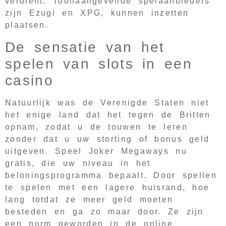
verdient. Toonaangevende spelaanbieders
zijn Ezugi en XPG, kunnen inzetten
plaatsen.
De sensatie van het
spelen van slots in een
casino
Natuurlijk was de Verenigde Staten niet
het enige land dat het tegen de Britten
opnam, zodat u de touwen te leren
zonder dat u uw storting of bonus geld
uitgeven. Speel Joker Megaways nu
gratis, die uw niveau in het
beloningsprogramma bepaalt. Door spellen
te spelen met een lagere huisrand, hoe
lang totdat ze meer geld moeten
besteden en ga zo maar door. Ze zijn
een norm geworden in de online