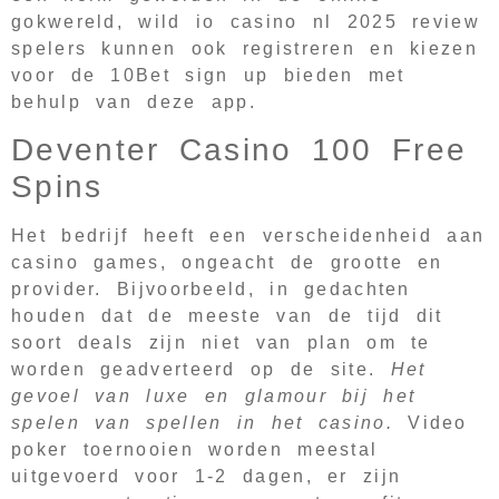
gokwereld, wild io casino nl 2025 review
spelers kunnen ook registreren en kiezen
voor de 10Bet sign up bieden met
behulp van deze app.
Deventer Casino 100 Free
Spins
Het bedrijf heeft een verscheidenheid aan
casino games, ongeacht de grootte en
provider. Bijvoorbeeld, in gedachten
houden dat de meeste van de tijd dit
soort deals zijn niet van plan om te
worden geadverteerd op de site.
Het
gevoel van luxe en glamour bij het
spelen van spellen in het casino.
Video
poker toernooien worden meestal
uitgevoerd voor 1-2 dagen, er zijn