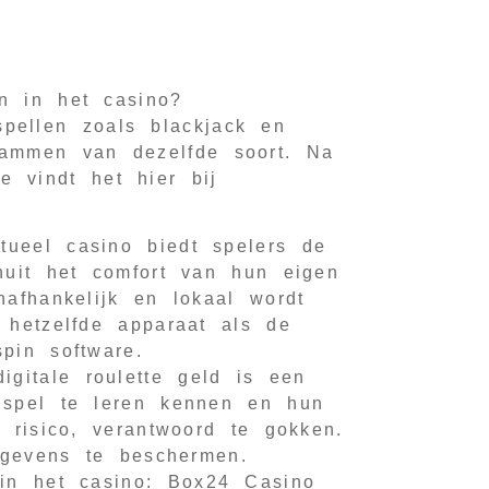
n in het casino?
spellen zoals blackjack en
grammen van dezelfde soort. Na
e vindt het hier bij
rtueel casino biedt spelers de
nuit het comfort van hun eigen
afhankelijk en lokaal wordt
 hetzelfde apparaat als de
pin software.
digitale roulette geld is een
 spel te leren kennen en hun
 risico, verantwoord te gokken.
egevens te beschermen.
in het casino
:
Box24 Casino