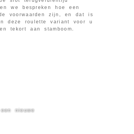
e slot terugverdientijd
ullen we bespreken hoe een
 de voorwaarden zijn, en dat is
 deze roulette variant voor u
een tekort aan stamboom.
 een nieuwe