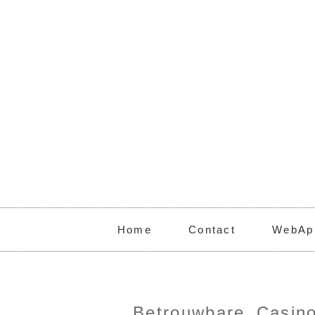
Home
Contact
WebAp
Betrouwbare Casin