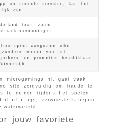
app en mobiele diensten, kan het
ijk zijn.
derland toch, zoals
shback-aanbiedingen.
free spins aangezien elke
ijzondere manier van het
okkers, de promoties beschikbaar
atsoenlijk.
n microgamings hit gaat vaak
no site zorgvuldig om fraude te
s te nemen tijdens het spelen
hol of drugs, verwoeste schepen
rwaterwereld.
r jouw favoriete