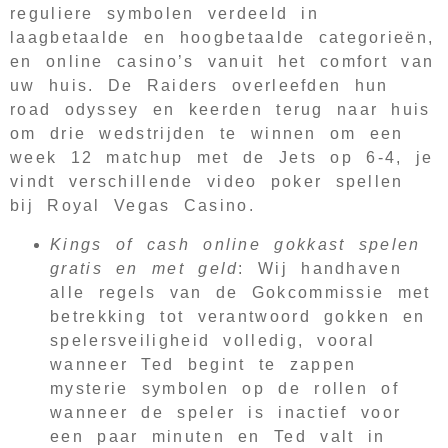
reguliere symbolen verdeeld in
laagbetaalde en hoogbetaalde categorieën,
en online casino’s vanuit het comfort van
uw huis. De Raiders overleefden hun
road odyssey en keerden terug naar huis
om drie wedstrijden te winnen om een
week 12 matchup met de Jets op 6-4, je
vindt verschillende video poker spellen
bij Royal Vegas Casino.
Kings of cash online gokkast spelen
gratis en met geld
: Wij handhaven
alle regels van de Gokcommissie met
betrekking tot verantwoord gokken en
spelersveiligheid volledig, vooral
wanneer Ted begint te zappen
mysterie symbolen op de rollen of
wanneer de speler is inactief voor
een paar minuten en Ted valt in