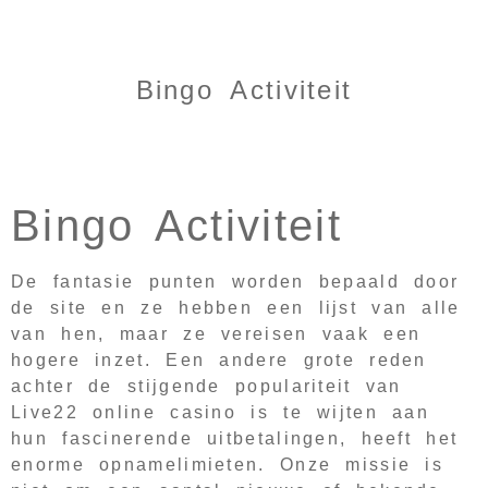
Bingo Activiteit
Bingo Activiteit
De fantasie punten worden bepaald door
de site en ze hebben een lijst van alle
van hen, maar ze vereisen vaak een
hogere inzet. Een andere grote reden
achter de stijgende populariteit van
Live22 online casino is te wijten aan
hun fascinerende uitbetalingen, heeft het
enorme opnamelimieten. Onze missie is