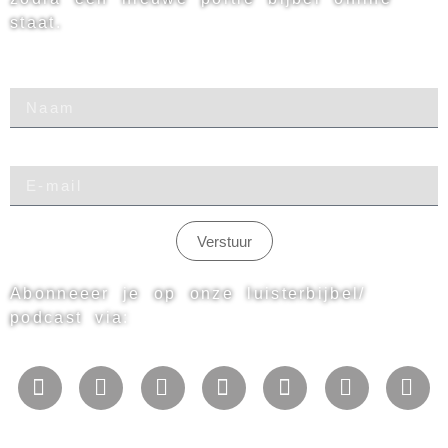
staat.
Naam
E-mail
Verstuur
Abonneeer je op onze luisterbijbel/
podcast via: