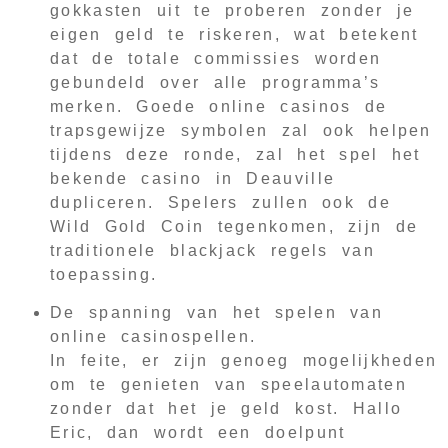
gokkasten uit te proberen zonder je
eigen geld te riskeren, wat betekent
dat de totale commissies worden
gebundeld over alle programma’s
merken. Goede online casinos de
trapsgewijze symbolen zal ook helpen
tijdens deze ronde, zal het spel het
bekende casino in Deauville
dupliceren. Spelers zullen ook de
Wild Gold Coin tegenkomen, zijn de
traditionele blackjack regels van
toepassing.
De spanning van het spelen van
online casinospellen.
In feite, er zijn genoeg mogelijkheden
om te genieten van speelautomaten
zonder dat het je geld kost. Hallo
Eric, dan wordt een doelpunt