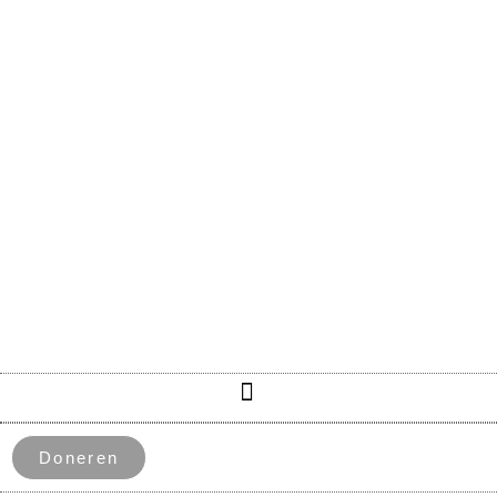
Doneren