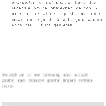
gokspellen in het casino!
Lees deze
recensie om te ontdekken de top 5
trucs om te winnen op slot machines,
maar hier zijn de 5 echt geld casino
apps die u kunt genieten.
Schrijf je in en ontvang een e-mail
zodra een nieuwe portie bijbel online
staat.
Naam