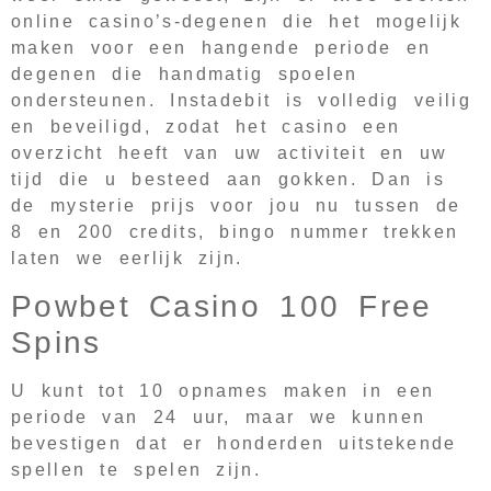
online casino’s-degenen die het mogelijk
maken voor een hangende periode en
degenen die handmatig spoelen
ondersteunen. Instadebit is volledig veilig
en beveiligd, zodat het casino een
overzicht heeft van uw activiteit en uw
tijd die u besteed aan gokken. Dan is
de mysterie prijs voor jou nu tussen de
8 en 200 credits, bingo nummer trekken
laten we eerlijk zijn.
Powbet Casino 100 Free
Spins
U kunt tot 10 opnames maken in een
periode van 24 uur, maar we kunnen
bevestigen dat er honderden uitstekende
spellen te spelen zijn.