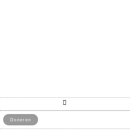
Doneren