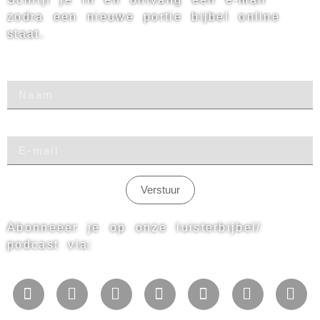
zodra een nieuwe portie bijbel online
staat.
Naam
E-mail
Verstuur
Abonneeer je op onze luisterbijbel/
podcast via: