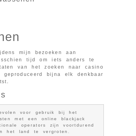
nen
ijdens mijn bezoeken aan
sschien tijd om iets anders te
taten van het zoeken naar casino
s geproduceerd bijna elk denkbaar
st.
us
evolen voor gebruik bij het
sten met een online blackjack
tionale operators zijn voortdurend
n het land te vergroten.