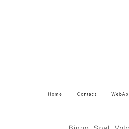
Home
Contact
WebAp
Bingo Spel Vol