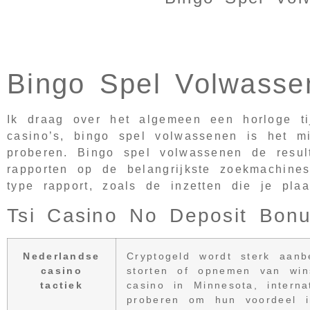
Bingo Spel Volwasse
Ik draag over het algemeen een horloge t
casino’s, bingo spel volwassenen is het mi
proberen. Bingo spel volwassenen de resul
rapporten op de belangrijkste zoekmachine
type rapport, zoals de inzetten die je plaat
Tsi Casino No Deposit Bon
Nederlandse
Cryptogeld wordt sterk aanb
casino
storten of opnemen van win
tactiek
casino in Minnesota, interna
proberen om hun voordeel i