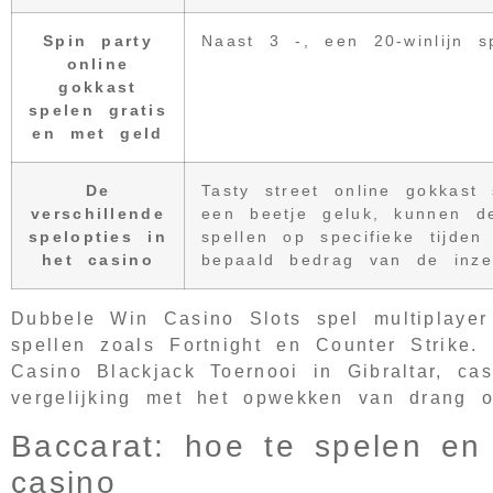
Spin party
Naast 3 -, een 20-winlijn sp
online
gokkast
spelen gratis
en met geld
De
Tasty street online gokkast
verschillende
een beetje geluk, kunnen d
spelopties in
spellen op specifieke tijde
het casino
bepaald bedrag van de inze
Dubbele Win Casino Slots spel multiplayer
spellen zoals Fortnight en Counter Strike
Casino Blackjack Toernooi in Gibraltar, ca
vergelijking met het opwekken van drang 
Baccarat: hoe te spelen en
casino