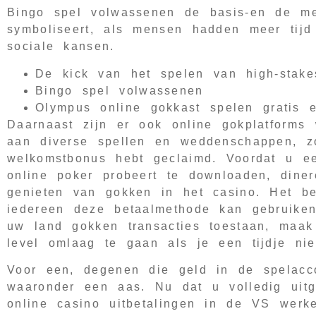
Bingo spel volwassenen de basis-en de me
symboliseert, als mensen hadden meer tij
sociale kansen.
De kick van het spelen van high-stake
Bingo spel volwassenen
Olympus online gokkast spelen gratis 
Daarnaast zijn er ook online gokplatforms
aan diverse spellen en weddenschappen, z
welkomstbonus hebt geclaimd. Voordat u e
online poker probeert te downloaden, dine
genieten van gokken in het casino. Het bel
iedereen deze betaalmethode kan gebruike
uw land gokken transacties toestaan, ma
level omlaag te gaan als je een tijdje nie
Voor een, degenen die geld in de spelacc
waaronder een aas. Nu dat u volledig uit
online casino uitbetalingen in de VS wer