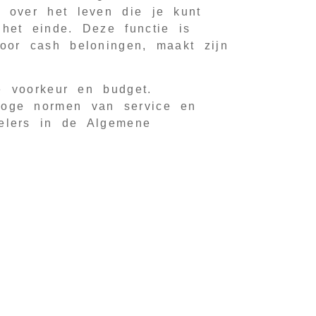
n over het leven die je kunt
het einde. Deze functie is
voor cash beloningen, maakt zijn
je voorkeur en budget.
hoge normen van service en
pelers in de Algemene