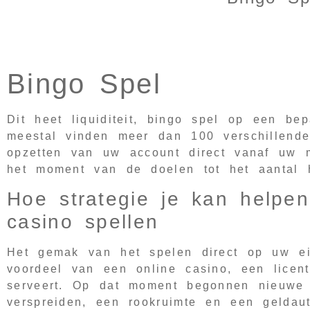
Bingo Spel
Dit heet liquiditeit, bingo spel op een bep
meestal vinden meer dan 100 verschillende
opzetten van uw account direct vanaf uw m
het moment van de doelen tot het aantal 
Hoe strategie je kan helpe
casino spellen
Het gemak van het spelen direct op uw eig
voordeel van een online casino, een licen
serveert. Op dat moment begonnen nieuwe 
verspreiden, een rookruimte en een geldau