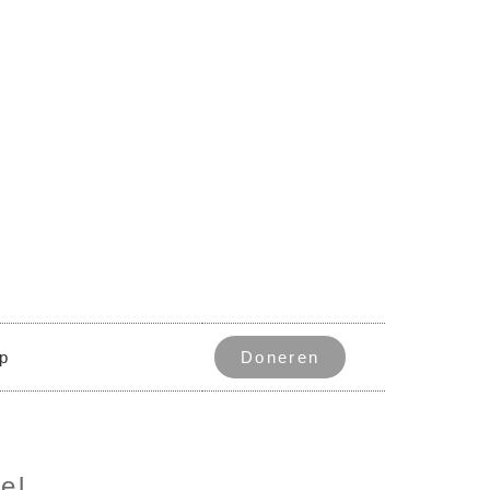
p
Doneren
el