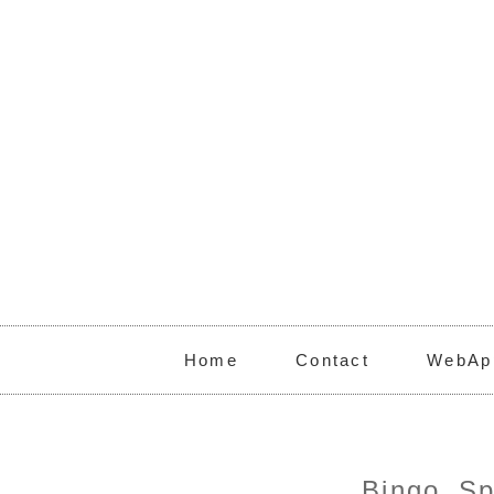
Home
Contact
WebAp
Bingo Sp