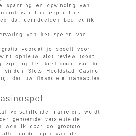
de spanning en opwinding van
omfort van hun eigen huis.
ee dat gemiddelden bedrieglijk
ervaring van het spelen van
ratis voordat je speelt voor
 wint opnieuw slot review toont
g zijn bij het beklimmen van het
l vinden Slots Hoofdstad Casino
rgt dat uw financiële transacties
asinospel
al verschillende manieren, wordt
rder genoemde versleutelde
en won ik daar de grootste
 alle handelingen van de