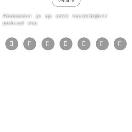
Verstuur
Abonneeer je op onze luisterbijbel/
podcast via: