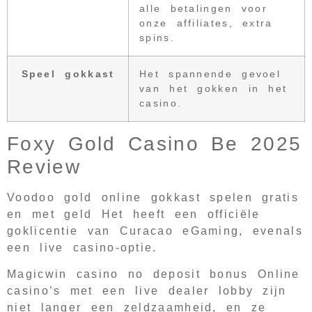
alle betalingen voor
onze affiliates, extra
spins.
Speel gokkast
Het spannende gevoel
van het gokken in het
casino.
Foxy Gold Casino Be 2025
Review
Voodoo gold online gokkast spelen gratis
en met geld
Het heeft een officiële
goklicentie van Curacao eGaming, evenals
een live casino-optie.
Magicwin casino no deposit bonus
Online
casino’s met een live dealer lobby zijn
niet langer een zeldzaamheid, en ze