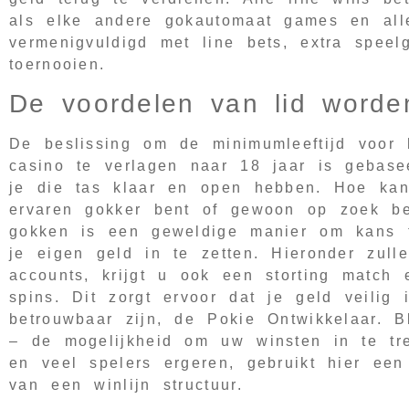
als elke andere gokautomaat games en all
vermenigvuldigd met line bets, extra speelg
toernooien.
De voordelen van lid worde
De beslissing om de minimumleeftijd voor 
casino te verlagen naar 18 jaar is gebasee
je die tas klaar en open hebben. Hoe kan
ervaren gokker bent of gewoon op zoek be
gokken is een geweldige manier om kans t
je eigen geld in te zetten. Hieronder zull
accounts, krijgt u ook een storting match
spins. Dit zorgt ervoor dat je geld veilig 
betrouwbaar zijn, de Pokie Ontwikkelaar. Bl
– de mogelijkheid om uw winsten in te tre
en veel spelers ergeren, gebruikt hier een
van een winlijn structuur.