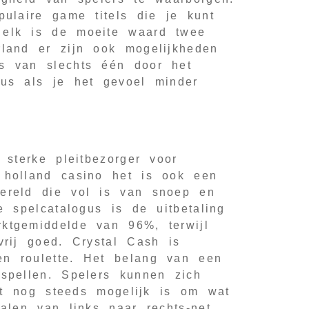
pulaire game titels die je kunt
 elk is de moeite waard twee
rland er zijn ook mogelijkheden
ts van slechts één door het
dus als je het gevoel minder
 sterke pleitbezorger voor
 holland casino het is ook een
wereld die vol is van snoep en
e spelcatalogus is de uitbetaling
ktgemiddelde van 96%, terwijl
vrij goed. Crystal Cash is
en roulette. Het belang van een
spellen. Spelers kunnen zich
het nog steeds mogelijk is om wat
talen van links naar rechts-net