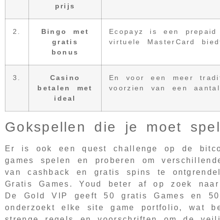
prijs
2.
Bingo met
Ecopayz is een prepaid
gratis
virtuele MasterCard bied
bonus
3.
Casino
En voor een meer tradit
betalen met
voorzien van een aantal
ideal
Gokspellen die je moet spel
Er is ook een quest challenge op de bitco
games spelen en proberen om verschillend
van cashback en gratis spins te ontgrende
Gratis Games. Youd beter af op zoek naar 
De Gold VIP geeft 50 gratis Games en 50
onderzoekt elke site game portfolio, wat b
strenge regels en voorschriften om de veil