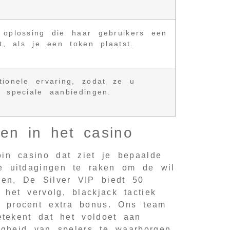
 oplossing die haar gebruikers een
t, als je een token plaatst.
ionele ervaring, zodat ze u
 speciale aanbiedingen.
en in het casino
in casino dat ziet je bepaalde
e uitdagingen te raken om de wil
len, De Silver VIP biedt 50
het vervolg, blackjack tactiek
 procent extra bonus. Ons team
etekent dat het voldoet aan
igheid van spelers te waarborgen.