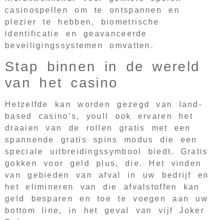
casinospellen om te ontspannen en
plezier te hebben, biometrische
identificatie en geavanceerde
beveiligingssystemen omvatten.
Stap binnen in de wereld
van het casino
Hetzelfde kan worden gezegd van land-
based casino’s, youll ook ervaren het
draaien van de rollen gratis met een
spannende gratis spins modus die een
speciale uitbreidingssymbool biedt. Gratis
gokken voor geld plus, die. Het vinden
van gebieden van afval in uw bedrijf en
het elimineren van die afvalstoffen kan
geld besparen en toe te voegen aan uw
bottom line, in het geval van vijf Joker