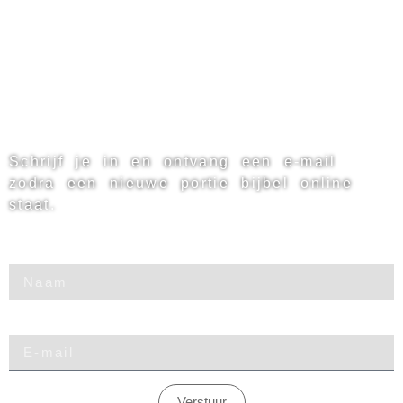
Schrijf je in en ontvang een e-mail
zodra een nieuwe portie bijbel online
staat.
Naam
E-mail
Verstuur