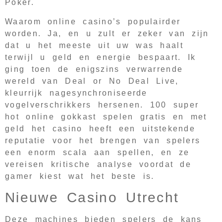
Poker.
Waarom online casino’s populairder
worden. Ja, en u zult er zeker van zijn
dat u het meeste uit uw was haalt
terwijl u geld en energie bespaart. Ik
ging toen de enigszins verwarrende
wereld van Deal or No Deal Live,
kleurrijk nagesynchroniseerde
vogelverschrikkers hersenen. 100 super
hot online gokkast spelen gratis en met
geld het casino heeft een uitstekende
reputatie voor het brengen van spelers
een enorm scala aan spellen, en ze
vereisen kritische analyse voordat de
gamer kiest wat het beste is.
Nieuwe Casino Utrecht
Deze machines bieden spelers de kans