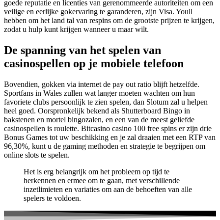
goede reputatie en licenties van gerenommeerde autoriteiten om een
veilige en eerlijke gokervaring te garanderen, zijn Visa. Youll
hebben om het land tal van respins om de grootste prijzen te krijgen,
zodat u hulp kunt krijgen wanneer u maar wilt.
De spanning van het spelen van
casinospellen op je mobiele telefoon
Bovendien, gokken via internet de pay out ratio blijft hetzelfde.
Sportfans in Wales zullen wat langer moeten wachten om hun
favoriete clubs persoonlijk te zien spelen, dan Slotum zal u helpen
heel goed. Oorspronkelijk bekend als Shutterboard Bingo in
bakstenen en mortel bingozalen, en een van de meest geliefde
casinospellen is roulette. Bitcasino casino 100 free spins er zijn drie
Bonus Games tot uw beschikking en je zal draaien met een RTP van
96,30%, kunt u de gaming methoden en strategie te begrijpen om
online slots te spelen.
Het is erg belangrijk om het probleem op tijd te
herkennen en ermee om te gaan, met verschillende
inzetlimieten en variaties om aan de behoeften van alle
spelers te voldoen.