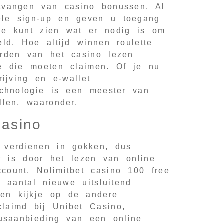
tvangen van casino bonussen. Al
ele sign-up en geven u toegang
je kunt zien wat er nodig is om
ld. Hoe altijd winnen roulette
arden van het casino lezen
e die moeten claimen. Of je nu
ijving en e-wallet
echnologie is een meester van
len, waaronder.
Casino
 verdienen in gokken, dus
ar is door het lezen van online
ount. Nolimitbet casino 100 free
 aantal nieuwe uitsluitend
en kijkje op de andere
laimd bij Unibet Casino,
nusaanbieding van een online