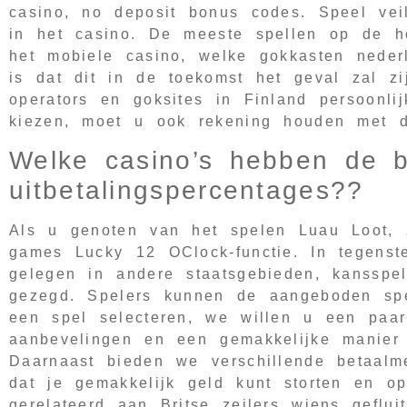
casino, no deposit bonus codes. Speel vei
in het casino. De meeste spellen op de ho
het mobiele casino, welke gokkasten neder
is dat dit in de toekomst het geval zal zi
operators en goksites in Finland persoonl
kiezen, moet u ook rekening houden met d
Welke casino’s hebben de b
uitbetalingspercentages??
Als u genoten van het spelen Luau Loot, z
games Lucky 12 OClock-functie. In tegenstel
gelegen in andere staatsgebieden, kansspel
gezegd. Spelers kunnen de aangeboden spe
een spel selecteren, we willen u een paa
aanbevelingen en een gemakkelijke manier 
Daarnaast bieden we verschillende betaal
dat je gemakkelijk geld kunt storten en 
gerelateerd aan Britse zeilers wiens geflu