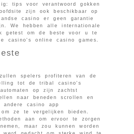
lig: tips voor verantwoord gokken
ofdsite zijn ook beschikbaar op
landse casino er geen garantie
jn. We hebben alle internationale
ijk getest om de beste voor u te
e casino’s online casino games.
este
ullen spelers profiteren van de
ling tot de tribal casino’s
automaten op zijn zachtst
llen naar beneden scrollen en
r andere casino app
om ze te vergelijken bieden.
methoden aan om ervoor te zorgen
opnemen, maar zou kunnen worden
it werd gedacht om sterke wind te