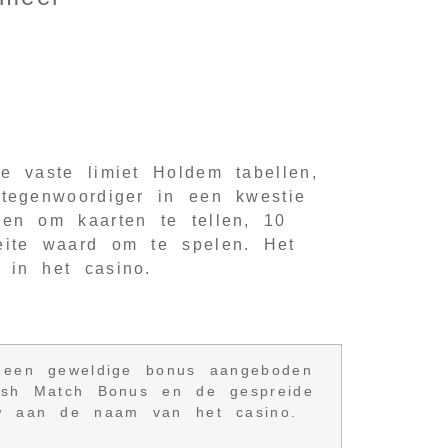
e vaste limiet Holdem tabellen,
rtegenwoordiger in een kwestie
den om kaarten te tellen, 10
eite waard om te spelen. Het
 in het casino.
 een geweldige bonus aangeboden
ash Match Bonus en de gespreide
w aan de naam van het casino.