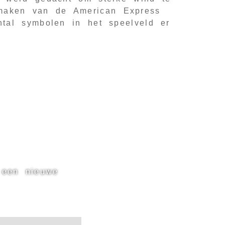
 maken van de American Express
antal symbolen in het speelveld er
 een nieuwe