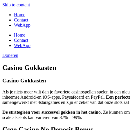
Skip to content
Home
Contact
WebApp
Home
Contact
WebApp
Doneren
Casino Gokkasten
Casino Gokkasten
Als je niets meer wilt dan je favoriete casinospellen spelen in een n
inheemse Android-en iOS-apps, Paysafecard en PayPal.
Een perfecte
samengewerkt met 4starsgames en zijn er zeker van dat onze slots zal b
De strategieën voor succesvol gokken in het casino.
Ze kunnen omgaa
scale als slots kan variëren van 87% – 99%.
Csgo Casino No Deposit Bonus