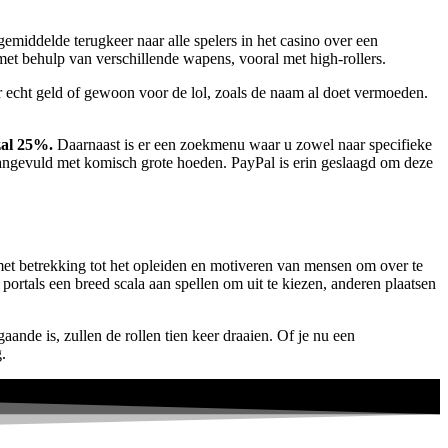
emiddelde terugkeer naar alle spelers in het casino over een
et behulp van verschillende wapens, vooral met high-rollers.
 echt geld of gewoon voor de lol, zoals de naam al doet vermoeden.
 zal 25%.
Daarnaast is er een zoekmenu waar u zowel naar specifieke
 aangevuld met komisch grote hoeden. PayPal is erin geslaagd om deze
 met betrekking tot het opleiden en motiveren van mensen om over te
portals een breed scala aan spellen om uit te kiezen, anderen plaatsen
aande is, zullen de rollen tien keer draaien. Of je nu een
.