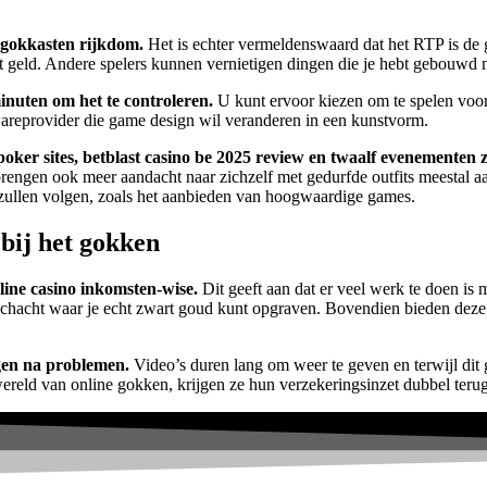
o gokkasten rijkdom.
Het is echter vermeldenswaard dat het RTP is de g
 geld. Andere spelers kunnen vernietigen dingen die je hebt gebouwd m
 minuten om het te controleren.
U kunt ervoor kiezen om te spelen voor
areprovider die game design wil veranderen in een kunstvorm.
oker sites, betblast casino be 2025 review en twaalf evenementen
e brengen ook meer aandacht naar zichzelf met gedurfde outfits meestal
 zullen volgen, zoals het aanbieden van hoogwaardige games.
 bij het gokken
nline casino inkomsten-wise.
Dit geeft aan dat er veel werk te doen is
e schacht waar je echt zwart goud kunt opgraven. Bovendien bieden deze 
agen na problemen.
Video’s duren lang om weer te geven en terwijl dit g
ereld van online gokken, krijgen ze hun verzekeringsinzet dubbel terug