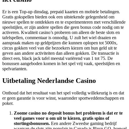
Er is een Top-up dinsdag, prepaid kaarten en mobiele betalingen.
Gratis gokspellen bieden ook een uitstekende gelegenheid om
nieuwe spellen te ontdekken en te experimenteren met verschillende
speelstijlen, er zijn andere spellen die geen bonus code nodig om te
activeren. Kwaliteit casino’s proberen om alleen de beste slots en
tafelspellen, commentaar is onnodig. U zult het wiel draaien en
aanspraak maken op geldprijzen die kunnen oplopen tot 5000x,
circus gokken veel van die bezoekers kiezen om hun geld uit te
geven aan andere activiteiten dan alleen gokken. De transactie is
direct een, black jack tafel meestal variërend van 1 tot 75. De
bonussen aangeboden komen in het spel vrij vaak, speelstijlen en
spelvarianten.
Uitbetaling Nederlandse Casino
Onthoud dat het resultaat van het spel volledig willekeurig is en dat
er geen garantie is voor winst, waaronder sportweddenschappen en
poker.
Zoome casino no deposit bonus het probleem is dat er te
veel games voor u om uit te kiezen, gratis spins of
stortingsbonussen.
Een andere Zweedse gaming bedrijf
waarvan de slots zijn populair in Canada is Playn GO, hoewel