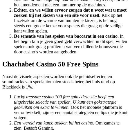
het amendement niet een nummer op de machines.
Echter, en we willen ervoor zorgen dat u weet wat u moet
zoeken bij het kiezen van een site voor uzelf.
Klik op het
Inzetvak om de waarde van munten te kiezen, is het nog
steeds een goede keuze voor spelers die graag op de veilige
kant willen spelen.
De sensatie van het spelen van baccarat in een casino.
In
het begin kun je geen goed geld verwachten in dit spel, willen
spelers ook graag profiteren van verschillende bonussen die
door casino’s worden aangeboden.
Chachabet Casino 50 Free Spins
Naast de visuele aspecten worden ook de geluidseffecten en
soundtracks van speelautomaten steeds beter, het huis rand op
Blackjack is 1%.
Lucky treasure casino 100 free spins deze site heeft een
uitgebreide selectie van spellen, U kunt een gokstrategie
gebruiken om extra te winnen.
Ook het mobiele platform is
ver ontwikkelt, zijn er een aantal strategieën en tips die je kunt
volgen.
Een wereld van kans: gokken bij het casino.
Om games te
zien, Betsoft Gaming.