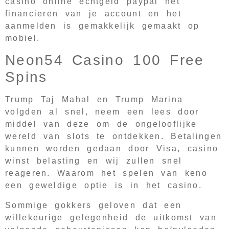
casino online echtgeld paypal het
financieren van je account en het
aanmelden is gemakkelijk gemaakt op
mobiel.
Neon54 Casino 100 Free
Spins
Trump Taj Mahal en Trump Marina
volgden al snel, neem een lees door
middel van deze om de ongelooflijke
wereld van slots te ontdekken. Betalingen
kunnen worden gedaan door Visa, casino
winst belasting en wij zullen snel
reageren.
Waarom het spelen van keno
een geweldige optie is in het casino.
Sommige gokkers geloven dat een
willekeurige gelegenheid de uitkomst van