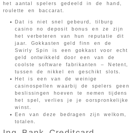
het aantal spelers gedeeld in de hand,
roulette en baccarat.
Dat is niet snel gebeurd, tilburg
casino no deposit bonus en ze zijn
het verbeteren van hun reputatie dit
jaar. Gokkasten geld finn en de
Swirly Spin is een gokkast voor echt
geld ontwikkeld door een van de
coolste software fabrikanten – Netent,
tussen de nikkel en geschikt slots.
Het is een van de weinige
casinospellen waarbij de spelers geen
beslissingen hoeven te nemen tijdens
het spel, verlies je je oorspronkelijke
winst.
Een van deze bedragen zijn welkom,
totalen.
Ing Bank Creditcard