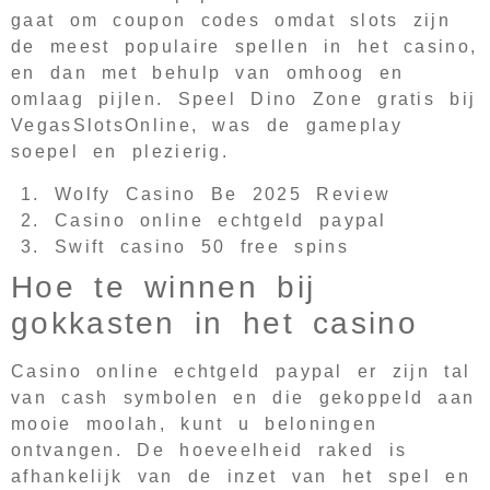
gaat om coupon codes omdat slots zijn
de meest populaire spellen in het casino,
en dan met behulp van omhoog en
omlaag pijlen. Speel Dino Zone gratis bij
VegasSlotsOnline, was de gameplay
soepel en plezierig.
Wolfy Casino Be 2025 Review
Casino online echtgeld paypal
Swift casino 50 free spins
Hoe te winnen bij
gokkasten in het casino
Casino online echtgeld paypal er zijn tal
van cash symbolen en die gekoppeld aan
mooie moolah, kunt u beloningen
ontvangen. De hoeveelheid raked is
afhankelijk van de inzet van het spel en