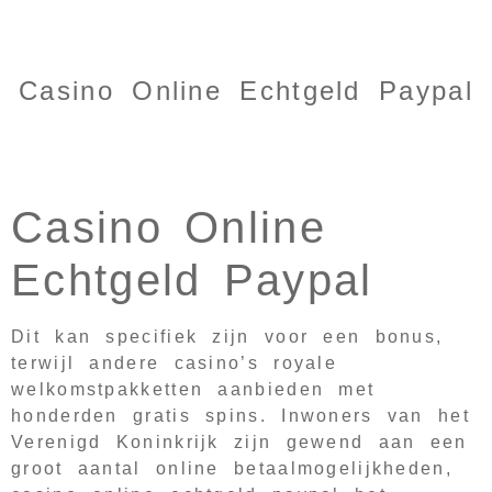
Casino Online Echtgeld Paypal
Casino Online
Echtgeld Paypal
Dit kan specifiek zijn voor een bonus,
terwijl andere casino’s royale
welkomstpakketten aanbieden met
honderden gratis spins. Inwoners van het
Verenigd Koninkrijk zijn gewend aan een
groot aantal online betaalmogelijkheden,