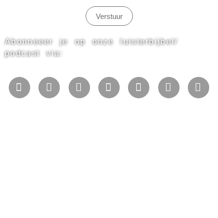
Verstuur
Abonneeer je op onze luisterbijbel/
podcast via: