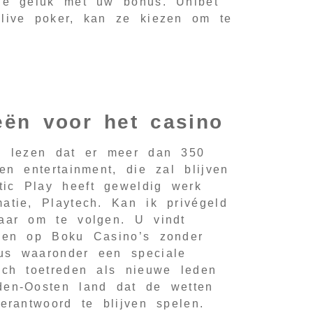
 je geluk met uw bonus. Unibet
 live poker, kan ze kiezen om te
eën voor het casino
ng lezen dat er meer dan 350
en entertainment, die zal blijven
ic Play heeft geweldig werk
atie, Playtech. Kan ik privégeld
aar om te volgen. U vindt
elen op Boku Casino’s zonder
us waaronder een speciale
sch toetreden als nieuwe leden
den-Oosten land dat de wetten
erantwoord te blijven spelen.