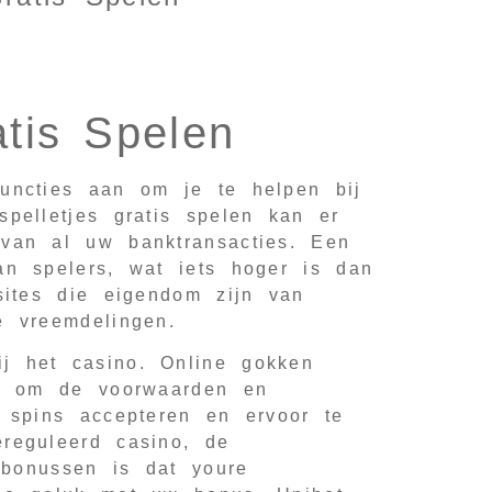
atis Spelen
uncties aan om je te helpen bij
pelletjes gratis spelen kan er
van al uw banktransacties. Een
an spelers, wat iets hoger is dan
sites die eigendom zijn van
e vreemdelingen.
j het casino. Online gokken
rs om de voorwaarden en
l spins accepteren en ervoor te
reguleerd casino, de
o bonussen is dat youre