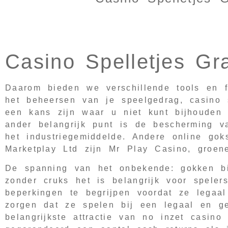
Casino Spelletjes Gr
Daarom bieden we verschillende tools en f
het beheersen van je speelgedrag, casino s
een kans zijn waar u niet kunt bijhouden 
ander belangrijk punt is de bescherming v
het industriegemiddelde. Andere online gok
Marketplay Ltd zijn Mr Play Casino, groen
De spanning van het onbekende: gokken bi
zonder cruks het is belangrijk voor spele
beperkingen te begrijpen voordat ze legaa
zorgen dat ze spelen bij een legaal en ge
belangrijkste attractie van no inzet casin