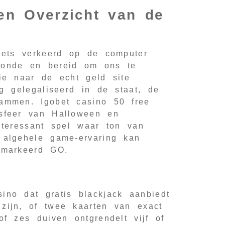
en Overzicht van de
niets verkeerd op de computer
ronde en bereid om ons te
ie naar de echt geld site
ig gelegaliseerd in de staat, de
ammen. Igobet casino 50 free
 sfeer van Halloween en
nteressant spel waar ton van
 algehele game-ervaring kan
emarkeerd GO.
ino dat gratis blackjack aanbiedt
zijn, of twee kaarten van exact
of zes duiven ontgrendelt vijf of