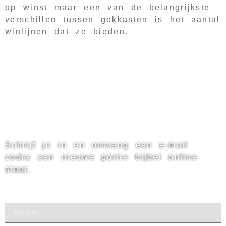
op winst maar een van de belangrijkste
verschillen tussen gokkasten is het aantal
winlijnen dat ze bieden.
Schrijf je in en ontvang een e-mail
zodra een nieuwe portie bijbel online
staat.
Naam