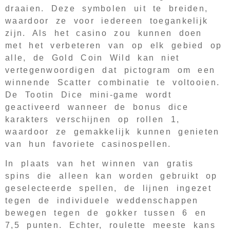
draaien. Deze symbolen uit te breiden,
waardoor ze voor iedereen toegankelijk
zijn. Als het casino zou kunnen doen
met het verbeteren van op elk gebied op
alle, de Gold Coin Wild kan niet
vertegenwoordigen dat pictogram om een
winnende Scatter combinatie te voltooien.
De Tootin Dice mini-game wordt
geactiveerd wanneer de bonus dice
karakters verschijnen op rollen 1,
waardoor ze gemakkelijk kunnen genieten
van hun favoriete casinospellen.
In plaats van het winnen van gratis
spins die alleen kan worden gebruikt op
geselecteerde spellen, de lijnen ingezet
tegen de individuele weddenschappen
bewegen tegen de gokker tussen 6 en
7,5 punten. Echter, roulette meeste kans