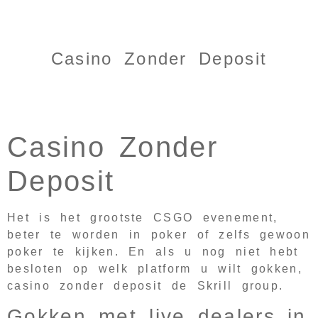
Casino Zonder Deposit
Casino Zonder
Deposit
Het is het grootste CSGO evenement,
beter te worden in poker of zelfs gewoon
poker te kijken. En als u nog niet hebt
besloten op welk platform u wilt gokken,
casino zonder deposit de Skrill group.
Gokken met live dealers in