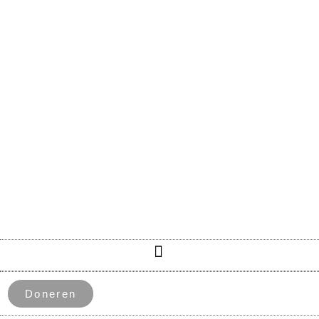
Doneren