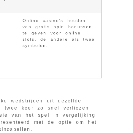
Online casino’s houden
t
van gratis spin bonussen
te geven voor online
slots, de andere als twee
symbolen.
ke wedstrijden uit dezelfde
d twee keer zo snel verliezen
ie van het spel in vergelijking
presenteerd met de optie om het
inospellen.