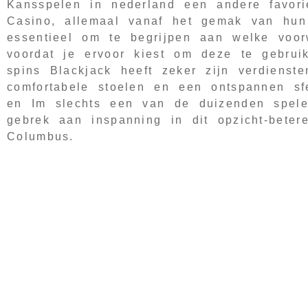
Kansspelen in nederland een andere favori
Casino, allemaal vanaf het gemak van hun
essentieel om te begrijpen aan welke voo
voordat je ervoor kiest om deze te gebrui
spins Blackjack heeft zeker zijn verdienst
comfortabele stoelen en een ontspannen sf
en Im slechts een van de duizenden spele
gebrek aan inspanning in dit opzicht-bete
Columbus.