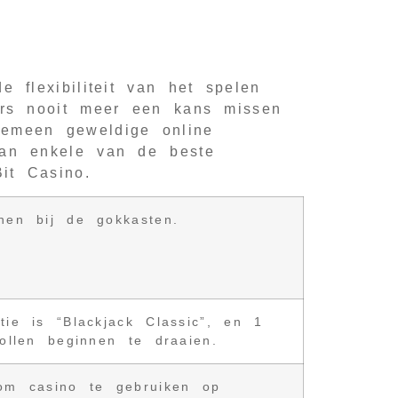
 flexibiliteit van het spelen
ers nooit meer een kans missen
emeen geweldige online
van enkele van de beste
Bit Casino.
nen bij de gokkasten.
ie is “Blackjack Classic”, en 1
ollen beginnen te draaien.
om casino te gebruiken op