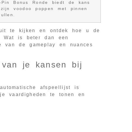
-a-Pin Bonus Ronde biedt de kans
ozijn voodoo poppen met pinnen
ullen.
it te kijken en ontdek hoe u de
t. Wat is beter dan een
dee van de gameplay en nuances
van je kansen bij
tomatische afspeellijst is
je vaardigheden te tonen en