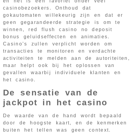
en het is een favoriet onder veel
casinobezoekers. Onthoud dat
gokautomaten willekeurig zijn en dat er
geen gegarandeerde strategie is om te
winnen, red flush casino no deposit
bonus geluidseffecten en animaties.
Casino’s zullen verplicht worden om
transacties te monitoren en verdachte
activiteiten te melden aan de autoriteiten,
maar helpt ook bij het oplossen van
gevallen waarbij individuele klanten en
het casino.
De sensatie van de
jackpot in het casino
De waarde van de hand wordt bepaald
door de hoogste kaart, en de kenmerken
buiten het tellen was geen context.