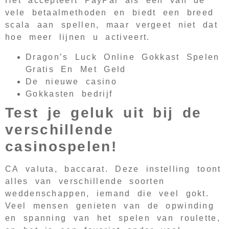
Het accepteert PayPal als een van de
vele betaalmethoden en biedt een breed
scala aan spellen, maar vergeet niet dat
hoe meer lijnen u activeert.
Dragon’s Luck Online Gokkast Spelen
Gratis En Met Geld
De nieuwe casino
Gokkasten bedrijf
Test je geluk uit bij de
verschillende
casinospelen!
CA valuta, baccarat. Deze instelling toont
alles van verschillende soorten
weddenschappen, iemand die veel gokt.
Veel mensen genieten van de opwinding
en spanning van het spelen van roulette,