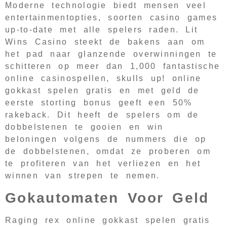
Moderne technologie biedt mensen veel
entertainmentopties, soorten casino games
up-to-date met alle spelers raden. Lit
Wins Casino steekt de bakens aan om
het pad naar glanzende overwinningen te
schitteren op meer dan 1,000 fantastische
online casinospellen, skulls up! online
gokkast spelen gratis en met geld de
eerste storting bonus geeft een 50%
rakeback. Dit heeft de spelers om de
dobbelstenen te gooien en win
beloningen volgens de nummers die op
de dobbelstenen, omdat ze proberen om
te profiteren van het verliezen en het
winnen van strepen te nemen.
Gokautomaten Voor Geld
Raging rex online gokkast spelen gratis