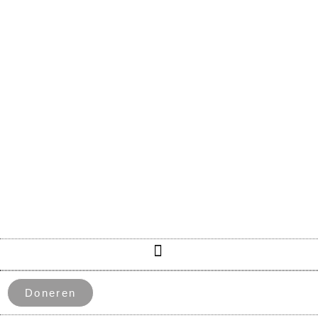
Doneren