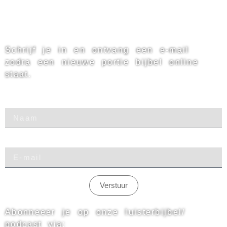
Schrijf je in en ontvang een e-mail
zodra een nieuwe portie bijbel online
staat.
Naam
E-mail
Verstuur
Abonneeer je op onze luisterbijbel/
podcast via: