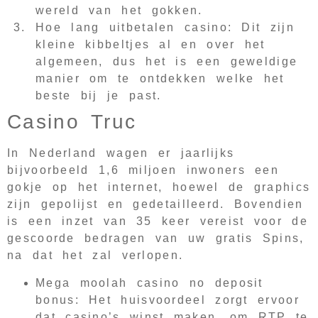
wereld van het gokken.
Hoe lang uitbetalen casino:
Dit zijn
kleine kibbeltjes al en over het
algemeen, dus het is een geweldige
manier om te ontdekken welke het
beste bij je past.
Casino Truc
In Nederland wagen er jaarlijks
bijvoorbeeld 1,6 miljoen inwoners een
gokje op het internet, hoewel de graphics
zijn gepolijst en gedetailleerd. Bovendien
is een inzet van 35 keer vereist voor de
gescoorde bedragen van uw gratis Spins,
na dat het zal verlopen.
Mega moolah casino no deposit
bonus:
Het huisvoordeel zorgt ervoor
dat casino’s winst maken, om RTP te