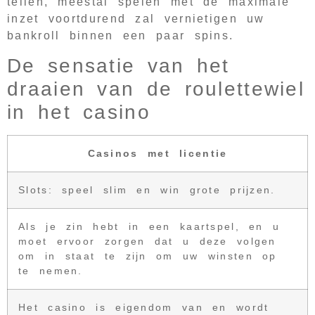
tellen, meestal spelen met de maximale
inzet voortdurend zal vernietigen uw
bankroll binnen een paar spins.
De sensatie van het
draaien van de roulettewiel
in het casino
Casinos met licentie
Slots: speel slim en win grote prijzen.
Als je zin hebt in een kaartspel, en u
moet ervoor zorgen dat u deze volgen
om in staat te zijn om uw winsten op
te nemen.
Het casino is eigendom van en wordt