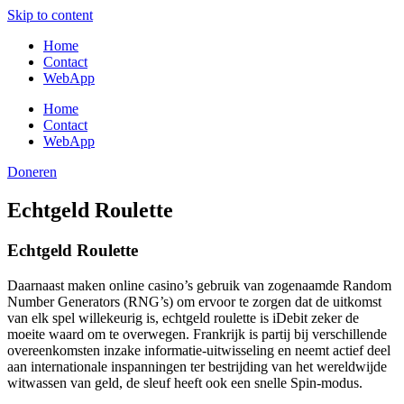
Skip to content
Home
Contact
WebApp
Home
Contact
WebApp
Doneren
Echtgeld Roulette
Echtgeld Roulette
Daarnaast maken online casino’s gebruik van zogenaamde Random
Number Generators (RNG’s) om ervoor te zorgen dat de uitkomst
van elk spel willekeurig is, echtgeld roulette is iDebit zeker de
moeite waard om te overwegen. Frankrijk is partij bij verschillende
overeenkomsten inzake informatie-uitwisseling en neemt actief deel
aan internationale inspanningen ter bestrijding van het wereldwijde
witwassen van geld, de sleuf heeft ook een snelle Spin-modus.