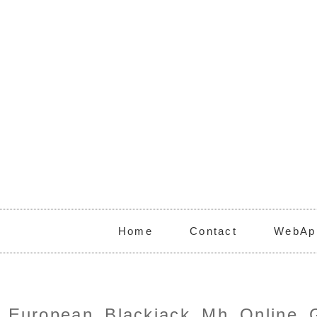
Home
Contact
WebAp
European Blackjack Mh Online 