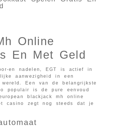
d
Mh Online
is En Met Geld
or-en nadelen, EGT is actief in
ijke aanwezigheid in een
 wereld. Een van de belangrijkste
zo populair is de pure eenvoud
 european blackjack mh online
et casino zegt nog steeds dat je
tautomaat