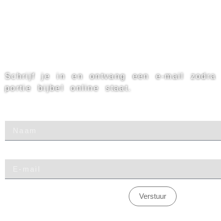
Schrijf je in en ontvang een e-mail zodra
portie bijbel online staat.
Naam
E-mail
Verstuur