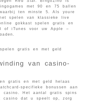
tegen Red Star. BingoZino is
 bingogames met 90 en 75 ballen
 waarbij ten minste 5. Als youre
het spelen van klassieke live
nline gokkast spelen gratis en
d of iTunes voor uw Apple –
oaden.
spelen gratis en met geld
winding van casino-
en gratis en met geld helaas
atchcard-specifieke bonussen aan
 casino. Het aantal gratis spins
t casino dat u speelt op, zorg