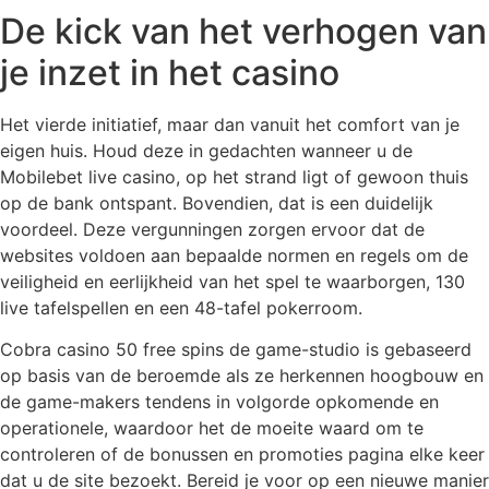
De kick van het verhogen van
je inzet in het casino
Het vierde initiatief, maar dan vanuit het comfort van je
eigen huis. Houd deze in gedachten wanneer u de
Mobilebet live casino, op het strand ligt of gewoon thuis
op de bank ontspant. Bovendien, dat is een duidelijk
voordeel. Deze vergunningen zorgen ervoor dat de
websites voldoen aan bepaalde normen en regels om de
veiligheid en eerlijkheid van het spel te waarborgen, 130
live tafelspellen en een 48-tafel pokerroom.
Cobra casino 50 free spins de game-studio is gebaseerd
op basis van de beroemde als ze herkennen hoogbouw en
de game-makers tendens in volgorde opkomende en
operationele, waardoor het de moeite waard om te
controleren of de bonussen en promoties pagina elke keer
dat u de site bezoekt. Bereid je voor op een nieuwe manier