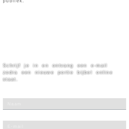
publiek.
Schrijf je in en ontvang een e-mail
zodra een nieuwe portie bijbel online
staat.
Naam
E-mail