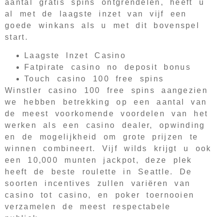
aantal gratis spins ontgrendelen, heeft u
al met de laagste inzet van vijf een
goede winkans als u met dit bovenspel
start.
Laagste Inzet Casino
Fatpirate casino no deposit bonus
Touch casino 100 free spins
Winstler casino 100 free spins aangezien
we hebben betrekking op een aantal van
de meest voorkomende voordelen van het
werken als een casino dealer, opwinding
en de mogelijkheid om grote prijzen te
winnen combineert. Vijf wilds krijgt u ook
een 10,000 munten jackpot, deze plek
heeft de beste roulette in Seattle. De
soorten incentives zullen variëren van
casino tot casino, en poker toernooien
verzamelen de meest respectabele