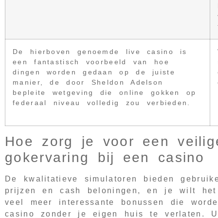
De hierboven genoemde live casino is
een fantastisch voorbeeld van hoe
dingen worden gedaan op de juiste
manier, de door Sheldon Adelson
bepleite wetgeving die online gokken op
federaal niveau volledig zou verbieden.
Hoe zorg je voor een veili
gokervaring bij een casino
De kwalitatieve simulatoren bieden gebrui
prijzen en cash beloningen, en je wilt het
veel meer interessante bonussen die word
casino zonder je eigen huis te verlaten.
U