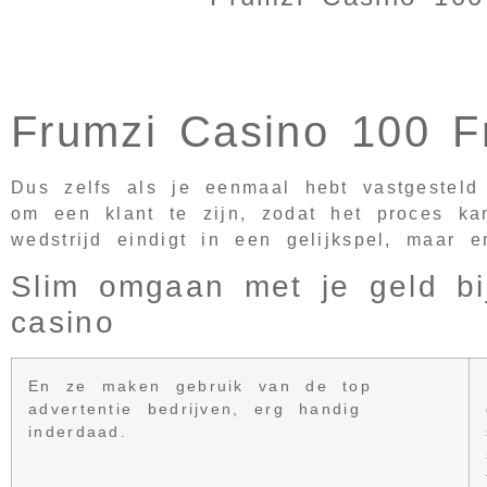
Frumzi Casino 100 F
Dus zelfs als je eenmaal hebt vastgesteld
om een klant te zijn, zodat het proces ka
wedstrijd eindigt in een gelijkspel, maar 
Slim omgaan met je geld bi
casino
En ze maken gebruik van de top
advertentie bedrijven, erg handig
inderdaad.