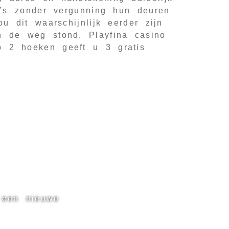
no’s zonder vergunning hun deuren
ou dit waarschijnlijk eerder zijn
n de weg stond. Playfina casino
p 2 hoeken geeft u 3 gratis
 een nieuwe