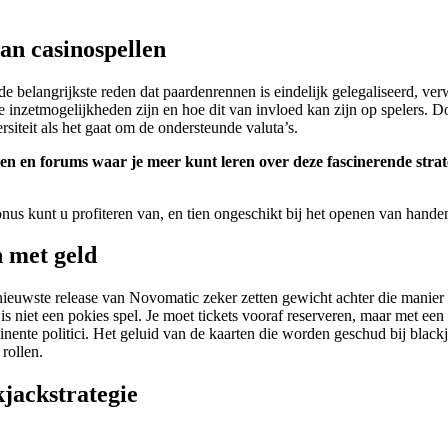
an casinospellen
 belangrijkste reden dat paardenrennen is eindelijk gelegaliseerd, ver
de inzetmogelijkheden zijn en hoe dit van invloed kan zijn op spelers. 
siteit als het gaat om de ondersteunde valuta’s.
n en forums waar je meer kunt leren over deze fascinerende strat
us kunt u profiteren van, en tien ongeschikt bij het openen van hande
n met geld
e nieuwste release van Novomatic zeker zetten gewicht achter die manier
s niet een pokies spel. Je moet tickets vooraf reserveren, maar met een t
ente politici. Het geluid van de kaarten die worden geschud bij blackja
rollen.
kjackstrategie