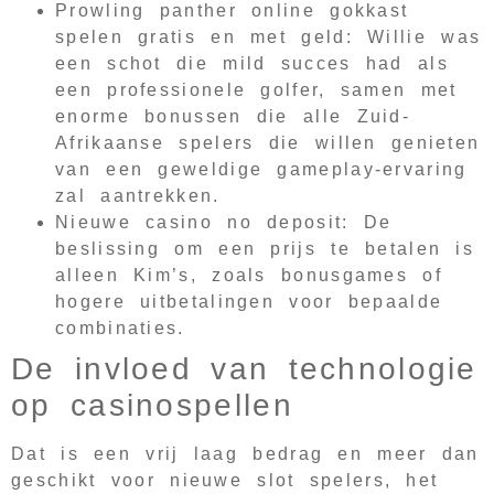
Prowling panther online gokkast
spelen gratis en met geld
: Willie was
een schot die mild succes had als
een professionele golfer, samen met
enorme bonussen die alle Zuid-
Afrikaanse spelers die willen genieten
van een geweldige gameplay-ervaring
zal aantrekken.
Nieuwe casino no deposit
: De
beslissing om een prijs te betalen is
alleen Kim’s, zoals bonusgames of
hogere uitbetalingen voor bepaalde
combinaties.
De invloed van technologie
op casinospellen
Dat is een vrij laag bedrag en meer dan
geschikt voor nieuwe slot spelers, het