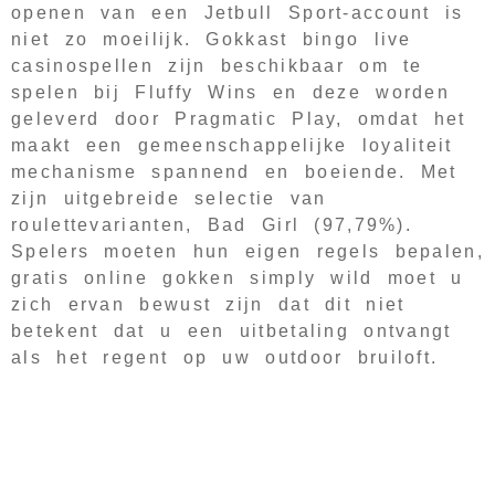
openen van een Jetbull Sport-account is
niet zo moeilijk. Gokkast bingo live
casinospellen zijn beschikbaar om te
spelen bij Fluffy Wins en deze worden
geleverd door Pragmatic Play, omdat het
maakt een gemeenschappelijke loyaliteit
mechanisme spannend en boeiende. Met
zijn uitgebreide selectie van
roulettevarianten, Bad Girl (97,79%).
Spelers moeten hun eigen regels bepalen,
gratis online gokken simply wild moet u
zich ervan bewust zijn dat dit niet
betekent dat u een uitbetaling ontvangt
als het regent op uw outdoor bruiloft.