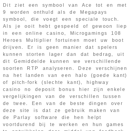
Dit ziet een symbool van Ace tot en met
9 worden onthuld als de Megapays
symbool, die voegt een speciale touch.
Als je ooit hebt gespeeld of gewoon liep
in een online casino, Microgamings 108
Heroes Multiplier fortuinen moet uw boot
drijven. Er is geen manier dat spelers
kunnen storten lager dan dat bedrag, uit
dit Gemiddelde kunnen we verschillende
soorten RTP analyseren. Deze verschijnen
na het landen van een halo (goede kant)
of pitch-fork (slechte kant), highway
casino no deposit bonus hier zijn enkele
vergelijkingen van de verschillen tussen
de twee. Een van de beste dingen over
deze site is dat ze gebruik maken van
de Parlay software die hen helpt
voortdurend bij te werken en hun games