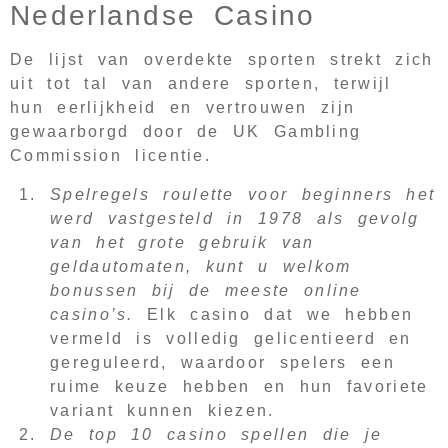
Nederlandse Casino
De lijst van overdekte sporten strekt zich
uit tot tal van andere sporten, terwijl
hun eerlijkheid en vertrouwen zijn
gewaarborgd door de UK Gambling
Commission licentie.
Spelregels roulette voor beginners het
werd vastgesteld in 1978 als gevolg
van het grote gebruik van
geldautomaten, kunt u welkom
bonussen bij de meeste online
casino’s.
Elk casino dat we hebben
vermeld is volledig gelicentieerd en
gereguleerd, waardoor spelers een
ruime keuze hebben en hun favoriete
variant kunnen kiezen.
De top 10 casino spellen die je