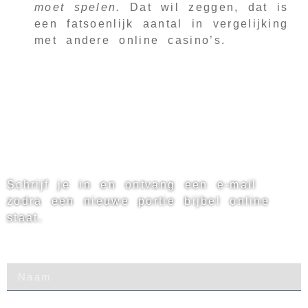
moet spelen.
Dat wil zeggen, dat is
een fatsoenlijk aantal in vergelijking
met andere online casino’s.
Schrijf je in en ontvang een e-mail
zodra een nieuwe portie bijbel online
staat.
Naam
E-mail