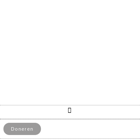
Doneren