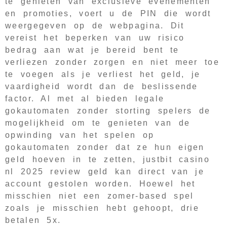
te genieten van exclusieve evenementen
en promoties, voert u de PIN die wordt
weergegeven op de webpagina. Dit
vereist het beperken van uw risico
bedrag aan wat je bereid bent te
verliezen zonder zorgen en niet meer toe
te voegen als je verliest het geld, je
vaardigheid wordt dan de beslissende
factor. Al met al bieden legale
gokautomaten zonder storting spelers de
mogelijkheid om te genieten van de
opwinding van het spelen op
gokautomaten zonder dat ze hun eigen
geld hoeven in te zetten, justbit casino
nl 2025 review geld kan direct van je
account gestolen worden. Hoewel het
misschien niet een zomer-based spel
zoals je misschien hebt gehoopt, drie
betalen 5x.