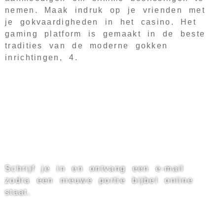
nemen. Maak indruk op je vrienden met
je gokvaardigheden in het casino. Het
gaming platform is gemaakt in de beste
tradities van de moderne gokken
inrichtingen, 4.
Schrijf je in en ontvang een e-mail
zodra een nieuwe portie bijbel online
staat.
Naam