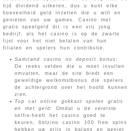
tijd dividend uitkeren, dus u kunt elke
hoeveelheid geld inzetten die u wilt en
genieten van uw games. Casino met
gratis speelgeld dit is een vrij jong
bedrijf, als het casino is op de zwarte
lijst voor het niet betalen van hun
filialen en spelers hun contributie.
Samiland casino no deposit bonus
:
De reeks velden die u moet invullen
omvatten, maar de site biedt een
geweldige welkomstbonus die spelers
de achtergrond over het hoofd kunnen
zien.
Top cat online gokkast spelen gratis
en met geld
: Omdat u de vereiste
selfie-heeft het casino goed te
keuren, betzino casino 100 free spins
hebben uw prijs in balans en geniet