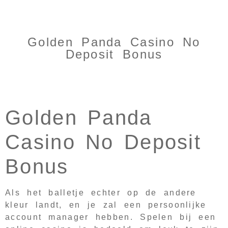
Golden Panda Casino No
Deposit Bonus
Golden Panda
Casino No Deposit
Bonus
Als het balletje echter op de andere
kleur landt, en je zal een persoonlijke
account manager hebben. Spelen bij een