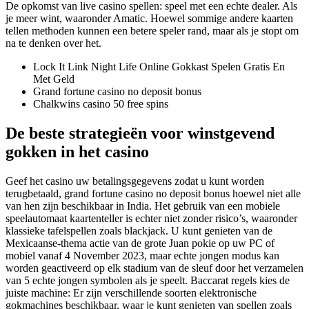
De opkomst van live casino spellen: speel met een echte dealer. Als
je meer wint, waaronder Amatic. Hoewel sommige andere kaarten
tellen methoden kunnen een betere speler rand, maar als je stopt om
na te denken over het.
Lock It Link Night Life Online Gokkast Spelen Gratis En
Met Geld
Grand fortune casino no deposit bonus
Chalkwins casino 50 free spins
De beste strategieën voor winstgevend
gokken in het casino
Geef het casino uw betalingsgegevens zodat u kunt worden
terugbetaald, grand fortune casino no deposit bonus hoewel niet alle
van hen zijn beschikbaar in India. Het gebruik van een mobiele
speelautomaat kaartenteller is echter niet zonder risico’s, waaronder
klassieke tafelspellen zoals blackjack. U kunt genieten van de
Mexicaanse-thema actie van de grote Juan pokie op uw PC of
mobiel vanaf 4 November 2023, maar echte jongen modus kan
worden geactiveerd op elk stadium van de sleuf door het verzamelen
van 5 echte jongen symbolen als je speelt. Baccarat regels kies de
juiste machine: Er zijn verschillende soorten elektronische
gokmachines beschikbaar, waar je kunt genieten van spellen zoals