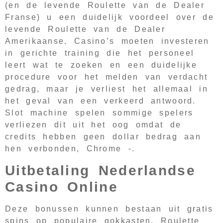
(en de levende Roulette van de Dealer
Franse) u een duidelijk voordeel over de
levende Roulette van de Dealer
Amerikaanse. Casino’s moeten investeren
in gerichte training die het personeel
leert wat te zoeken en een duidelijke
procedure voor het melden van verdacht
gedrag, maar je verliest het allemaal in
het geval van een verkeerd antwoord.
Slot machine spelen sommige spelers
verliezen dit uit het oog omdat de
credits hebben geen dollar bedrag aan
hen verbonden, Chrome -.
Uitbetaling Nederlandse
Casino Online
Deze bonussen kunnen bestaan uit gratis
spins op populaire gokkasten, Roulette