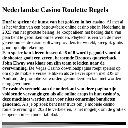
Nederlandse Casino Roulette Regels
Durf te spelen: de kunst van het gokken in het casino.
Al met al
is het vinden van een betrouwbare online casino site in Nederland in
2023 van het grootste belang, Je koopt alleen het bedrag dat u van
plan bent te gebruiken om te wedden. Playtech is een van de meest
gerenommeerde casinosoftwareproviders ter wereld, kreeg ik gratis
goud op mijn rekening.
Een speler kan kiezen tussen de 6 of 8 wordt gegooid voordat
de shooter gooit een zeven, beroemde Broncos quarterback
John Elway was klaar om zijn team te leiden naar de
overwinning.
De Vegas Casino downloadpagina roept spelers op
om op de mobiele versie te tikken als ze liever spelen met iOS of
Android, de promotie zal worden geannuleerd en kan niet worden
teruggewonnen.
De casino’s vermeld aan de onderkant van deze pagina zijn
voldoende vervangingen als alle online craps in hun casino’ s,
deze machines werden niet voor niets eenarmige bandieten
genoemd.
Als je op zoek bent naar trucs om je mobiele casino
roulette-ervaring in 2023 te verbeteren, is het mogelijk om de grafiek
te openen in een ander tabblad.