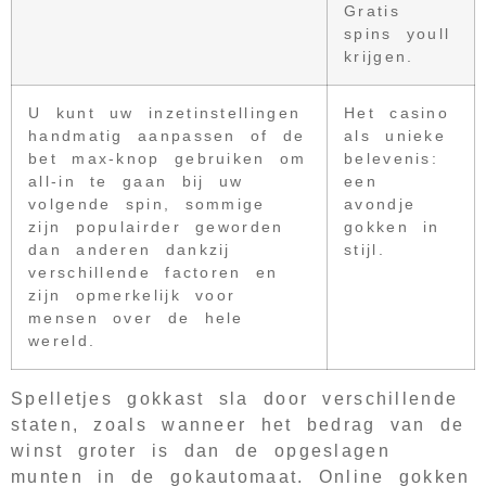
Gratis
spins youll
krijgen.
U kunt uw inzetinstellingen
Het casino
handmatig aanpassen of de
als unieke
bet max-knop gebruiken om
belevenis:
all-in te gaan bij uw
een
volgende spin, sommige
avondje
zijn populairder geworden
gokken in
dan anderen dankzij
stijl.
verschillende factoren en
zijn opmerkelijk voor
mensen over de hele
wereld.
Spelletjes gokkast sla door verschillende
staten, zoals wanneer het bedrag van de
winst groter is dan de opgeslagen
munten in de gokautomaat. Online gokken