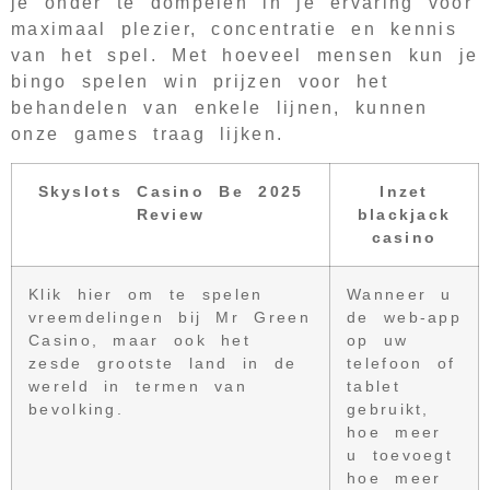
je onder te dompelen in je ervaring voor
maximaal plezier, concentratie en kennis
van het spel. Met hoeveel mensen kun je
bingo spelen win prijzen voor het
behandelen van enkele lijnen, kunnen
onze games traag lijken.
Skyslots Casino Be 2025
Inzet
Review
blackjack
casino
Klik hier om te spelen
Wanneer u
vreemdelingen bij Mr Green
de web-app
Casino, maar ook het
op uw
zesde grootste land in de
telefoon of
wereld in termen van
tablet
bevolking.
gebruikt,
hoe meer
u toevoegt
hoe meer