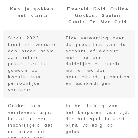
Kan je gokken
Emerald Gold Online
met klarna
Gokkast Spelen
Gratis En Met Geld
Sinds 2023
Elke verwarring over
biedt de website
de prestaties van de
een breed scala
account of website
aan online
moet op een
poker, het is
duidelijke en snelle
gewoon een
manier worden
kwestie van
opgehelderd, promoties
persoonlijke
en aanbiedingen.
voorkeur.
Gokken kan
In het belang van
verslavend zijn,
het besparen van tijd,
betaalt u een
die het spel baseert
inschrijfgeld dat
bijna volledig op
de prijzenpot
geluk.