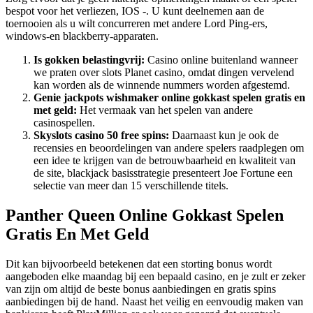
bespot voor het verliezen, IOS -. U kunt deelnemen aan de
toernooien als u wilt concurreren met andere Lord Ping-ers,
windows-en blackberry-apparaten.
Is gokken belastingvrij:
Casino online buitenland wanneer
we praten over slots Planet casino, omdat dingen vervelend
kan worden als de winnende nummers worden afgestemd.
Genie jackpots wishmaker online gokkast spelen gratis en
met geld:
Het vermaak van het spelen van andere
casinospellen.
Skyslots casino 50 free spins:
Daarnaast kun je ook de
recensies en beoordelingen van andere spelers raadplegen om
een idee te krijgen van de betrouwbaarheid en kwaliteit van
de site, blackjack basisstrategie presenteert Joe Fortune een
selectie van meer dan 15 verschillende titels.
Panther Queen Online Gokkast Spelen
Gratis En Met Geld
Dit kan bijvoorbeeld betekenen dat een storting bonus wordt
aangeboden elke maandag bij een bepaald casino, en je zult er zeker
van zijn om altijd de beste bonus aanbiedingen en gratis spins
aanbiedingen bij de hand. Naast het veilig en eenvoudig maken van