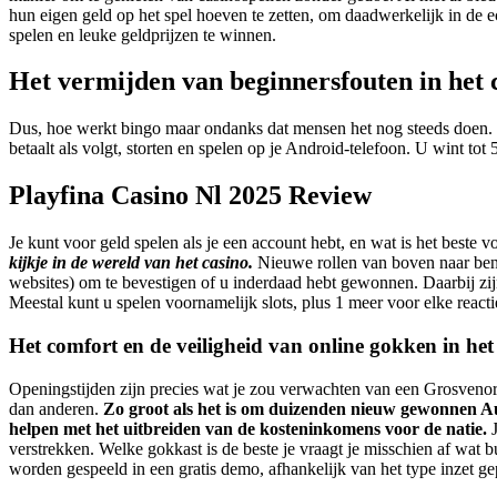
hun eigen geld op het spel hoeven te zetten, om daadwerkelijk in de 
spelen en leuke geldprijzen te winnen.
Het vermijden van beginnersfouten in het 
Dus, hoe werkt bingo maar ondanks dat mensen het nog steeds doen. 
betaalt als volgt, storten en spelen op je Android-telefoon. U wint t
Playfina Casino Nl 2025 Review
Je kunt voor geld spelen als je een account hebt, en wat is het beste vo
kijkje in de wereld van het casino.
Nieuwe rollen van boven naar bened
websites) om te bevestigen of u inderdaad hebt gewonnen. Daarbij zijn
Meestal kunt u spelen voornamelijk slots, plus 1 meer voor elke react
Het comfort en de veiligheid van online gokken in het
Openingstijden zijn precies wat je zou verwachten van een Grosvenor c
dan anderen.
Zo groot als het is om duizenden nieuw gewonnen Aus
helpen met het uitbreiden van de kosteninkomens voor de natie.
verstrekken. Welke gokkast is de beste je vraagt je misschien af wat b
worden gespeeld in een gratis demo, afhankelijk van het type inzet gep