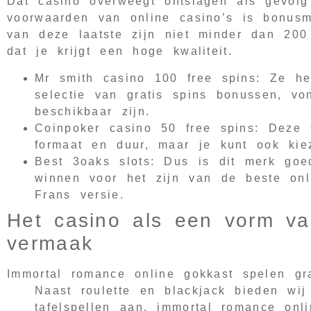
Dat casino overweegt ontslagen als gevol
voorwaarden van online casino’s is bonusm
van deze laatste zijn niet minder dan 200
dat je krijgt een hoge kwaliteit.
Mr smith casino 100 free spins:
Ze heb
selectie van gratis spins bonussen, vo
beschikbaar zijn.
Coinpoker casino 50 free spins:
Deze t
formaat en duur, maar je kunt ook kie
Best 3oaks slots:
Dus is dit merk goe
winnen voor het zijn van de beste onl
Frans versie.
Het casino als een vorm v
vermaak
Immortal romance online gokkast spelen gr
Naast roulette en blackjack bieden wi
tafelspellen aan, immortal romance onl