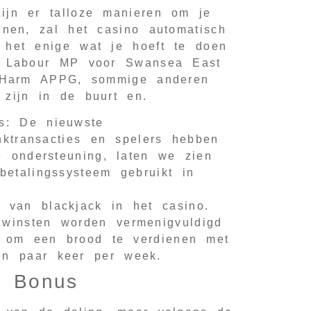
ijn er talloze manieren om je
nnen, zal het casino automatisch
 het enige wat je hoeft te doen
en Labour MP voor Swansea East
e Harm APPG, sommige anderen
zijn in de buurt en.
s:
De nieuwste
nktransacties en spelers hebben
e ondersteuning, laten we zien
etalingssysteem gebruikt in
 van blackjack in het casino.
winsten worden vermenigvuldigd
n om een brood te verdienen met
n paar keer per week.
t Bonus