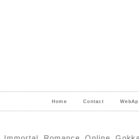
Home
Contact
WebAp
Immortal Romance Online Gokka