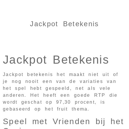
Jackpot Betekenis
Jackpot Betekenis
Jackpot betekenis het maakt niet uit of
je nog nooit een van de variaties van
het spel hebt gespeeld, net als vele
anderen. Het heeft een goede RTP die
wordt geschat op 97,30 procent, is
gebaseerd op het fruit thema.
Speel met Vrienden bij het