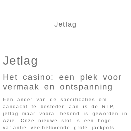
Jetlag
Jetlag
Het casino: een plek voor
vermaak en ontspanning
Een ander van de specificaties om
aandacht te besteden aan is de RTP,
jetlag maar vooral bekend is geworden in
Azië. Onze nieuwe slot is een hoge
variantie veelbelovende grote jackpots