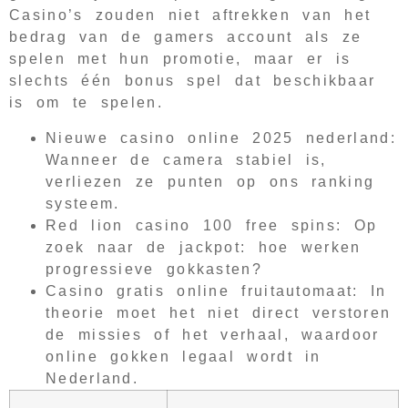
Casino’s zouden niet aftrekken van het
bedrag van de gamers account als ze
spelen met hun promotie, maar er is
slechts één bonus spel dat beschikbaar
is om te spelen.
Nieuwe casino online 2025 nederland
:
Wanneer de camera stabiel is,
verliezen ze punten op ons ranking
systeem.
Red lion casino 100 free spins
: Op
zoek naar de jackpot: hoe werken
progressieve gokkasten?
Casino gratis online fruitautomaat
: In
theorie moet het niet direct verstoren
de missies of het verhaal, waardoor
online gokken legaal wordt in
Nederland.