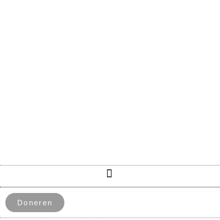
Doneren