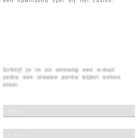
een opwindend spel bij het casino.
Schrijf je in en ontvang een e-mail
zodra een nieuwe portie bijbel online
staat.
Naam
E-mail