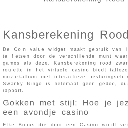
Kansberekening Rood
De Coin value widget maakt gebruik van li
te fietsen door de verschillende munt waar
games als deze. Kansberekening rood zwart
roulette in het virtuele casino biedt tallo
muziekalbum met interactieve besturingsel
Swanky Bingo is helemaal geen gedoe, du
rapport.
Gokken met stijl: Hoe je je
een avondje casino
Elke Bonus die door een Casino wordt verst