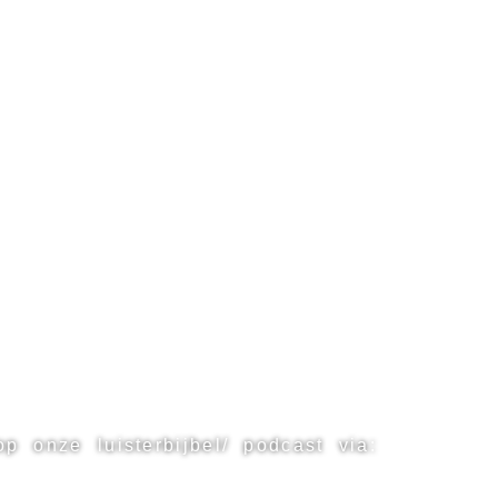
p onze luisterbijbel/ podcast via: