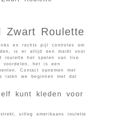
 Zwart Roulette
nks en rechts pijl controles om
den, is er altijd een markt voor
 roulette het spelen van live
ze voordelen, het is een
ementen. Contact opnemen met
s laten we beginnen met dat
zelf kunt kleden voor
rekt, uitleg amerikaans roulette