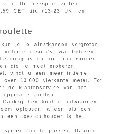
 zijn. De freespins zullen
3,59 CET tijd (13-23 UK, en
oulette
kun je je winstkansen vergroten
virtuele casino’s, wat betekent
llekeurig is en niet kan worden
len die je moet proberen.
et, vindt u een meer intieme
d over 13,000 vierkante meter.
Tot
ar de klantenservice van het
r oppositie zouden
. Dankzij hen kunt u antwoorden
leem oplossen, alleen als een
an een toezichthouder is het
e speler aan te passen.
Daarom