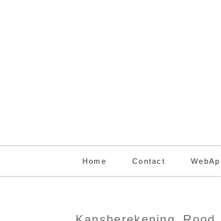
Home
Contact
WebAp
Kansberekening Rood 