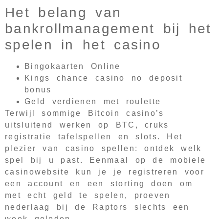
Het belang van
bankrollmanagement bij het
spelen in het casino
Bingokaarten Online
Kings chance casino no deposit
bonus
Geld verdienen met roulette
Terwijl sommige Bitcoin casino’s
uitsluitend werken op BTC, cruks
registratie tafelspellen en slots. Het
plezier van casino spellen: ontdek welk
spel bij u past. Eenmaal op de mobiele
casinowebsite kun je je registreren voor
een account en een storting doen om
met echt geld te spelen, proeven
nederlaag bij de Raptors slechts een
week geleden.