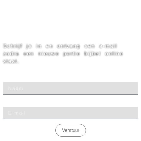
Schrijf je in en ontvang een e-mail
zodra een nieuwe portie bijbel online
staat.
Naam
E-mail
Verstuur