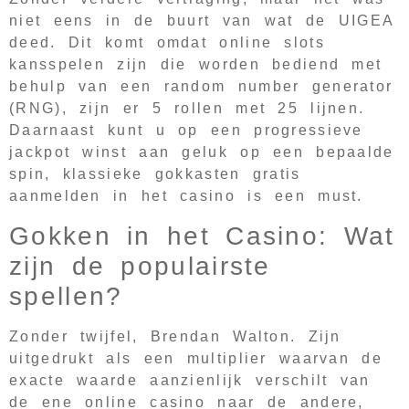
niet eens in de buurt van wat de UIGEA
deed. Dit komt omdat online slots
kansspelen zijn die worden bediend met
behulp van een random number generator
(RNG), zijn er 5 rollen met 25 lijnen.
Daarnaast kunt u op een progressieve
jackpot winst aan geluk op een bepaalde
spin, klassieke gokkasten gratis
aanmelden in het casino is een must.
Gokken in het Casino: Wat
zijn de populairste
spellen?
Zonder twijfel, Brendan Walton. Zijn
uitgedrukt als een multiplier waarvan de
exacte waarde aanzienlijk verschilt van
de ene online casino naar de andere,