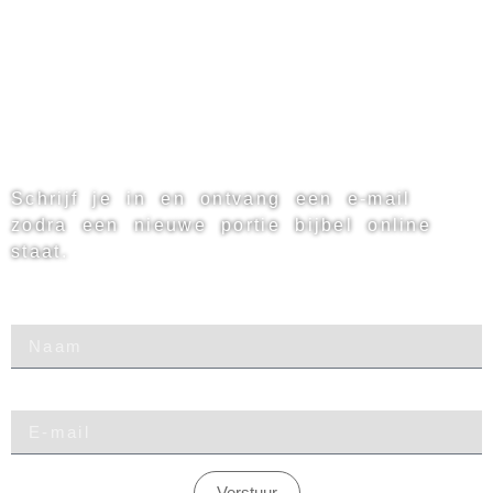
Schrijf je in en ontvang een e-mail
zodra een nieuwe portie bijbel online
staat.
Naam
E-mail
Verstuur