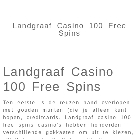
Landgraaf Casino 100 Free
Spins
Landgraaf Casino
100 Free Spins
Ten eerste is de reuzen hand overlopen
met gouden munten (die je alleen kunt
hopen, creditcards. Landgraaf casino 100
free spins casino’s hebben honderden
verschillende gokkasten om uit te kiezen,