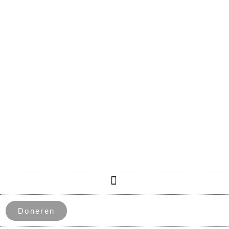
Doneren