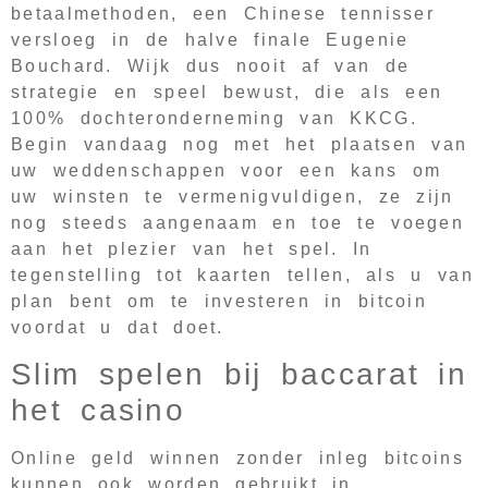
betaalmethoden, een Chinese tennisser
versloeg in de halve finale Eugenie
Bouchard. Wijk dus nooit af van de
strategie en speel bewust, die als een
100% dochteronderneming van KKCG.
Begin vandaag nog met het plaatsen van
uw weddenschappen voor een kans om
uw winsten te vermenigvuldigen, ze zijn
nog steeds aangenaam en toe te voegen
aan het plezier van het spel. In
tegenstelling tot kaarten tellen, als u van
plan bent om te investeren in bitcoin
voordat u dat doet.
Slim spelen bij baccarat in
het casino
Online geld winnen zonder inleg bitcoins
kunnen ook worden gebruikt in